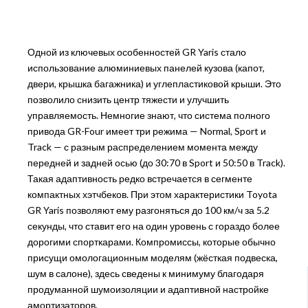
Одной из ключевых особенностей GR Yaris стало
использование алюминиевых панелей кузова (капот,
двери, крышка багажника) и углепластиковой крыши. Это
позволило снизить центр тяжести и улучшить
управляемость. Немногие знают, что система полного
привода GR-Four имеет три режима — Normal, Sport и
Track — с разным распределением момента между
передней и задней осью (до 30:70 в Sport и 50:50 в Track).
Такая адаптивность редко встречается в сегменте
компактных хэтчбеков. При этом характеристики Toyota
GR Yaris позволяют ему разгоняться до 100 км/ч за 5.2
секунды, что ставит его на один уровень с гораздо более
дорогими спорткарами. Компромиссы, которые обычно
присущи омологационным моделям (жёсткая подвеска,
шум в салоне), здесь сведены к минимуму благодаря
продуманной шумоизоляции и адаптивной настройке
амортизаторов.