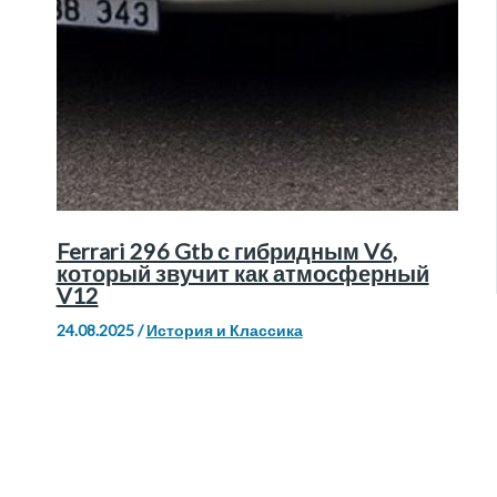
Ferrari 296 Gtb с гибридным V6,
который звучит как атмосферный
V12
24.08.2025
/
История и Классика