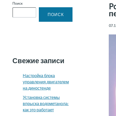
Поиск
P
п
ПОИСК
07.1
Свежие записи
Настройка блока
управления двигателем
на диностенде
Установка системы
впрыска водометанола:
как это работает