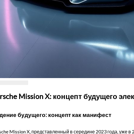
rsche Mission X: концепт будущего эл
дение будущего: концепт как манифест
sche Mission X, представленный в середине 2023 года, уже 