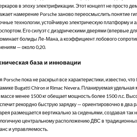
еркаров в эпоху электрификации. Этот концепт не просто д
ажает намерение Porsche заново переосмыслить понятие гипе
очные технологии, устойчивую электрическую платформу и 
оспортом. Его силуэт с диэдрическими дверями (впервые дл
оминает болиды Ле-Мана, а коэффициент лобового сопротив
чениям — около 0,20.
хническая база и инновации
я Porsche пока не раскрыл все характеристики, известно, что
амике Bugatti Chiron и Rimac Nevera. Планируемая удельная мо
 массе менее 1500 кг обещает мощность более 1500 л.с. Вы
спечит рекордно быструю зарядку — ориентировочно в два р
арея размещается вертикально за сиденьями, создавая так н
логичную центральному расположению ДВС в традиционных
анс и управляемость.