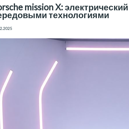
orsche mission X: электрически
ередовыми технологиями
2.2025