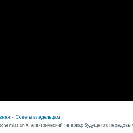
вная
Советы владельцам
sche mission X: электрический гиперкар будущего с передов