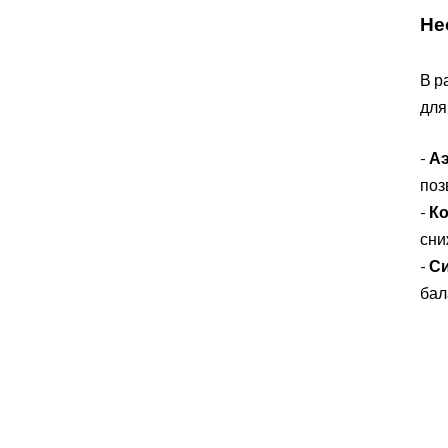
Не
В р
для
-
Аэ
поз
-
Ко
сни
-
Си
бал