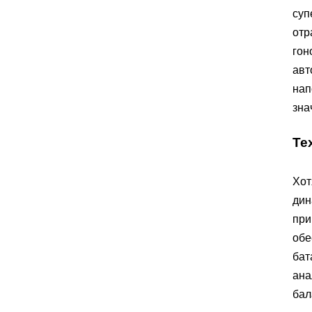
суп
отр
гон
авт
нап
зна
Те
Хот
дин
при
обе
бат
ана
бал