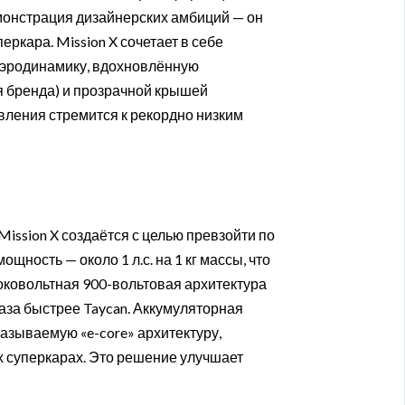
емонстрация дизайнерских амбиций — он
ркара. Mission X сочетает в себе
аэродинамику, вдохновлённую
я бренда) и прозрачной крышей
ления стремится к рекордно низким
 Mission X создаётся с целью превзойти по
щность — около 1 л.с. на 1 кг массы, что
соковольтная 900-вольтовая архитектура
аза быстрее Taycan. Аккумуляторная
азываемую «e-core» архитектуру,
 суперкарах. Это решение улучшает