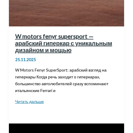
W motors fenyr supersport —
арабский гиперкар с уникальным
дизайном и мощью
25.11.2025
W Motors Fenyr SuperSport: арабский взгляд на
гиперкары Когда речь заходит о гиперкарах,
большинство автолюбителей сразу вспоминают
итальянские Ferrari и
W
Читать дальше
motors
fenyr
supersport
—