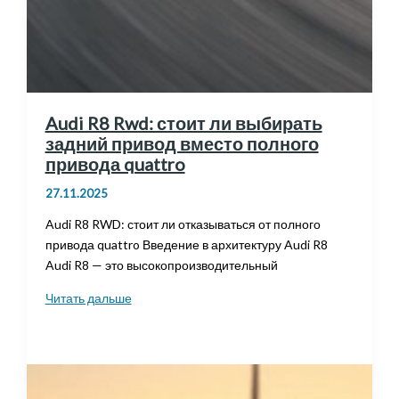
Audi R8 Rwd: стоит ли выбирать
задний привод вместо полного
привода quattro
27.11.2025
Audi R8 RWD: стоит ли отказываться от полного
привода quattro Введение в архитектуру Audi R8
Audi R8 — это высокопроизводительный
Audi
Читать дальше
R8
Rwd:
стоит
ли