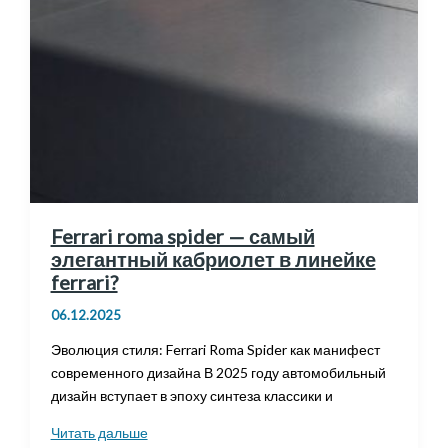
Ferrari roma spider — самый
элегантный кабриолет в линейке
ferrari?
06.12.2025
Эволюция стиля: Ferrari Roma Spider как манифест
современного дизайна В 2025 году автомобильный
дизайн вступает в эпоху синтеза классики и
Ferrari
Читать дальше