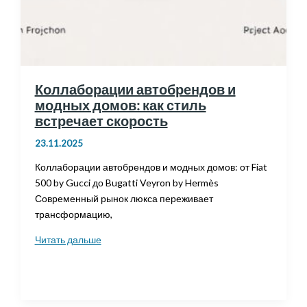
Коллаборации автобрендов и
модных домов: как стиль
встречает скорость
23.11.2025
Коллаборации автобрендов и модных домов: от Fiat
500 by Gucci до Bugatti Veyron by Hermès
Современный рынок люкса переживает
трансформацию,
Коллаборации
Читать дальше
автобрендов
и
модных
домов: