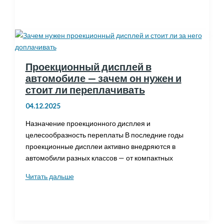
roma
spider
—
самый
элегантный
кабриолет
Проекционный дисплей в
в
автомобиле — зачем он нужен и
линейке
стоит ли переплачивать
ferrari?
04.12.2025
Назначение проекционного дисплея и
целесообразность переплаты В последние годы
проекционные дисплеи активно внедряются в
автомобили разных классов — от компактных
Проекционный
Читать дальше
дисплей
в
автомобиле
—