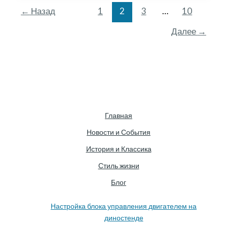
как
←
Назад
1
2
3
…
10
стиль
Далее
→
встречает
скорость
Главная
Новости и События
История и Классика
Стиль жизни
Блог
Настройка блока управления двигателем на
диностенде