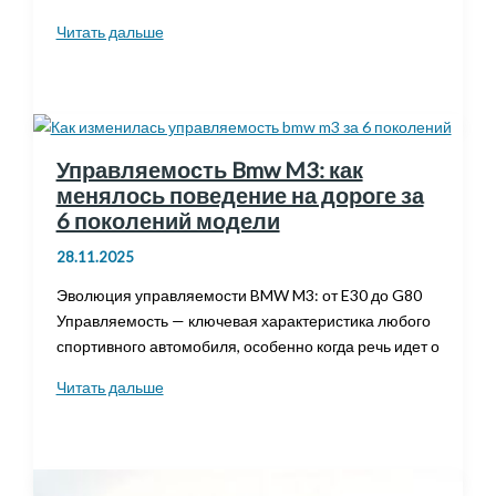
Ferrari
Читать дальше
mondial
8
—
самая
медленная
Управляемость Bmw M3: как
и
менялось поведение на дороге за
ненадежная
6 поколений модели
модель
28.11.2025
марки
ferrari?
Эволюция управляемости BMW M3: от E30 до G80
Управляемость — ключевая характеристика любого
спортивного автомобиля, особенно когда речь идет о
Управляемость
Читать дальше
Bmw
M3:
как
менялось