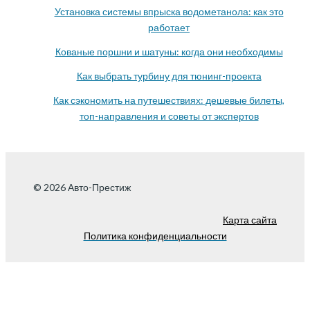
Установка системы впрыска водометанола: как это
работает
Кованые поршни и шатуны: когда они необходимы
Как выбрать турбину для тюнинг-проекта
Как сэкономить на путешествиях: дешевые билеты,
топ-направления и советы от экспертов
© 2026 Авто-Престиж
Карта сайта
Политика конфиденциальности
Http://www.ooors.ru/
http://www.ooors.ru/
РК7688 батарея салютов Молодежка - Фейерверк РК7688
Молодежка.
www.ooors.ru