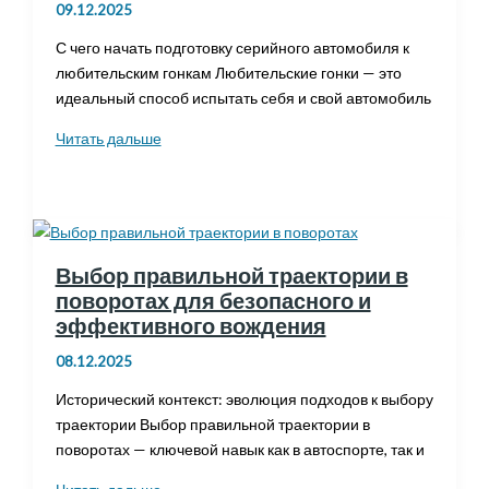
09.12.2025
С чего начать подготовку серийного автомобиля к
любительским гонкам Любительские гонки — это
идеальный способ испытать себя и свой автомобиль
Подготовка
Читать дальше
серийного
автомобиля
к
любительским
гонкам:
Выбор правильной траектории в
советы
поворотах для безопасного и
для
эффективного вождения
начинающих
08.12.2025
Исторический контекст: эволюция подходов к выбору
траектории Выбор правильной траектории в
поворотах — ключевой навык как в автоспорте, так и
Выбор