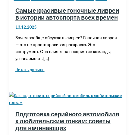
Самые красивые гоночные ливреи
в истории автоспорта всех времен
13.12.2025
Зачем вообще обсуждать ливреи? Гоночная ливрея
— это не просто красивая раскраска. Это
инструмент. Она влияет на восприятие команды,
узнаваемость […]
Самые
Читать дальше
красивые
гоночные
ливреи
в
истории
автоспорта
Подготовка серийного автомобиля
всех
к любительским гонкам: советы
времен
для начинающих