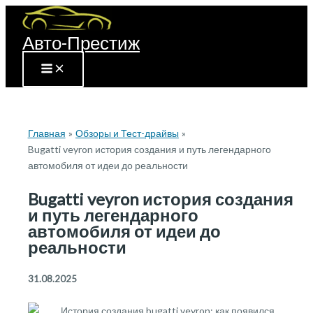
Перейти
к
Авто-Престиж
содержимому
Главная
Обзоры и Тест-драйвы
Bugatti veyron история создания и путь легендарного
автомобиля от идеи до реальности
Bugatti veyron история создания
и путь легендарного
автомобиля от идеи до
реальности
31.08.2025