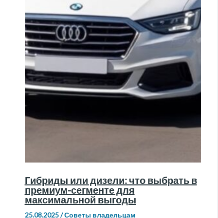
Гибриды или дизели: что выбрать в
премиум-сегменте для
максимальной выгоды
25.08.2025
/
Советы владельцам