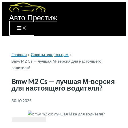
Перейти
к
Авто-Престиж
содержимому
Главная
Советы владельцам
Bmw M2 Cs — лучшая М-версия для настоящего
водителя?
Bmw M2 Cs — лучшая М-версия
для настоящего водителя?
30.10.2025