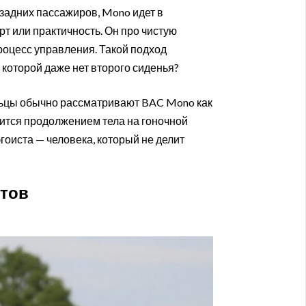
задних пассажиров, Mono идет в
т или практичность. Он про чистую
роцесс управления. Такой подход
 которой даже нет второго сиденья?
льцы обычно рассматривают BAC Mono как
вится продолжением тела на гоночной
 эгоиста — человека, который не делит
стов