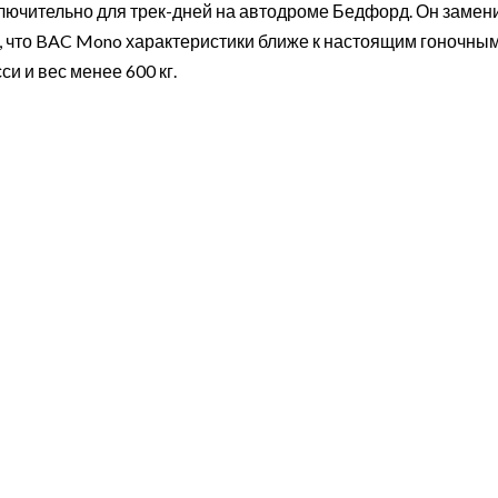
лючительно для трек-дней на автодроме Бедфорд. Он замени
, что BAC Mono характеристики ближе к настоящим гоночны
си и вес менее 600 кг.