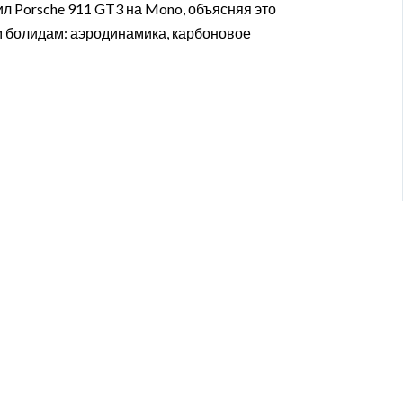
л Porsche 911 GT3 на Mono, объясняя это
м болидам: аэродинамика, карбоновое