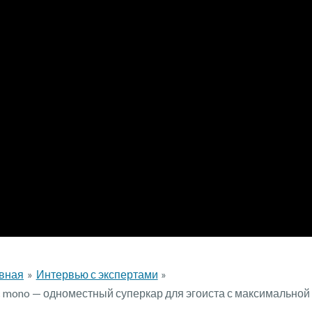
вная
Интервью с экспертами
c mono — одноместный суперкар для эгоиста с максимальной