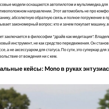
совые модели оснащаются автопилотом и мультимедиа для 
тивоположном направлении. Этот автомобиль не про комфор
анику, абсолютную обратную связь и полное погружение в п
ывает закономерный вопрос: кто и зачем покупает машину, в
ет заключается в философии "драйв как медитация". Владе
ковый инструмент, не как средство передвижения. Он стано
ссе, а не аксессуаром для статуса. По сути, это суперкар для
вольствие от вождения ни с кем.
альные кейсы: Mono в руках энтузиа