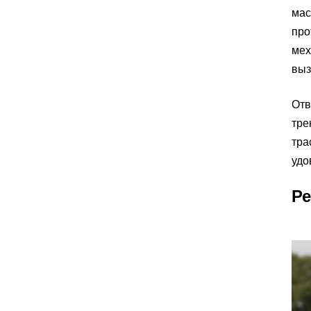
мас
про
мех
выз
Отв
тре
тра
удо
Ре