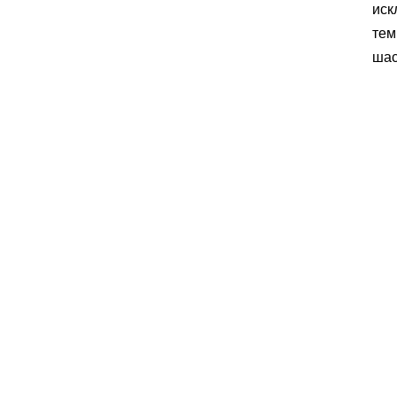
иск
тем
шас