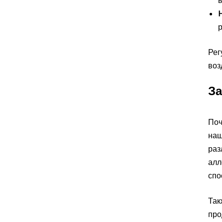
Рег
воз
За
Поч
наш
раз
алл
спо
Так
про