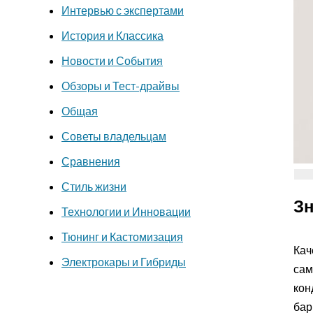
Интервью с экспертами
История и Классика
Новости и События
Обзоры и Тест-драйвы
Общая
Советы владельцам
Сравнения
Стиль жизни
Зн
Технологии и Инновации
Тюнинг и Кастомизация
Кач
Электрокары и Гибриды
сам
кон
бар