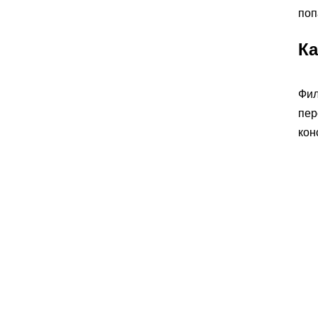
поп
Ка
Фил
пер
кон