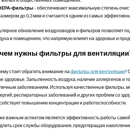
HEPA-фильтры
- обеспечивают максимальную степень очист
размером до 0,3 мкм и считаются одним из самых эффективн
улярное обновление воздуховодов и фильтров позволяет п
духа в помещениях, что напрямую влияет на здоровье и про
чем нужны фильтры для вентиляции
ему стоит обратить внимание на
фильтры для вентиляции
? 
е здоровье. Запыленность воздуха, наличие аллергенов и т
личным заболеваниям. Используя качественные фильтры, мо
ергий, респираторных заболеваний и других проблем со здор
собствует повышению концентрации и работоспособности.
же важным аспектом является эффективность работы самой
длить срок службы оборудования, предотвращая накопление