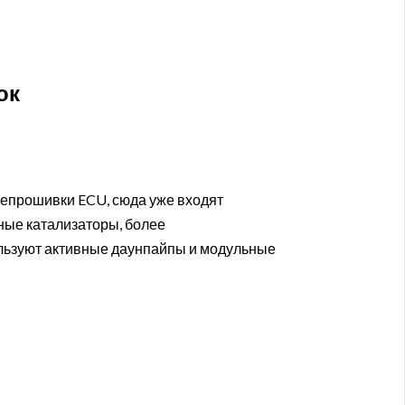
ок
репрошивки ECU, сюда уже входят
ные катализаторы, более
ользуют активные даунпайпы и модульные