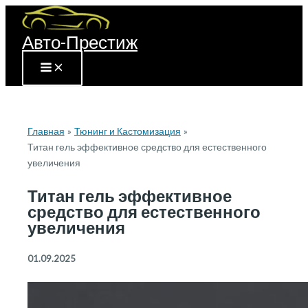
Перейти
к
Авто-Престиж
содержимому
Главная
Тюнинг и Кастомизация
Титан гель эффективное средство для естественного
увеличения
Титан гель эффективное
средство для естественного
увеличения
01.09.2025