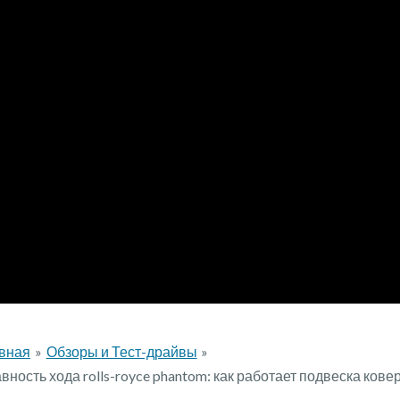
вная
Обзоры и Тест-драйвы
вность хода rolls-royce phantom: как работает подвеска кове