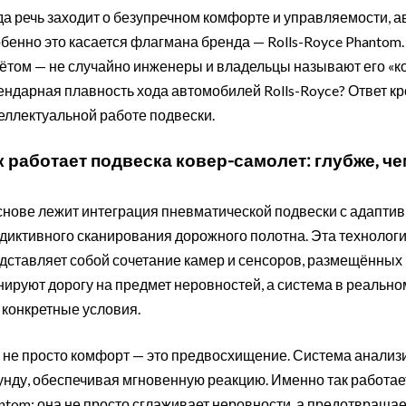
да речь заходит о безупречном комфорте и управляемости, а
бенно это касается флагмана бренда — Rolls-Royce Phantom.
ётом — не случайно инженеры и владельцы называют его «ко
ендарная плавность хода автомобилей Rolls-Royce? Ответ кр
еллектуальной работе подвески.
к работает подвеска ковер-самолет: глубже, че
снове лежит интеграция пневматической подвески с адапти
диктивного сканирования дорожного полотна. Эта технологи
дставляет собой сочетание камер и сенсоров, размещённых
нируют дорогу на предмет неровностей, а система в реальн
 конкретные условия.
 не просто комфорт — это предвосхищение. Система анализи
унду, обеспечивая мгновенную реакцию. Именно так работает
ntom: она не просто сглаживает неровности, а предотвращает