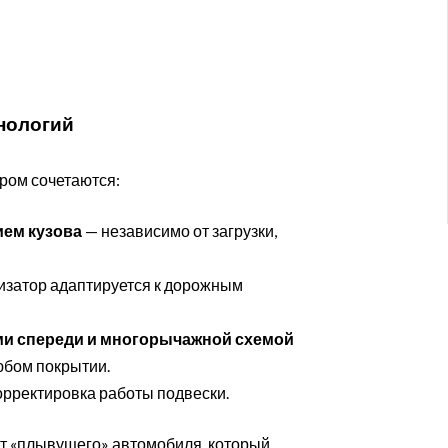
хнологий
ором сочетаются:
ием кузова
— независимо от загрузки,
затор адаптируется к дорожным
и спереди и многорычажной схемой
юбом покрытии.
орректировка работы подвески.
т «плывущего» автомобиля, который