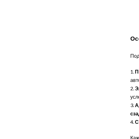
Ос
Под
1.
П
авт
2.
Э
усл
3.
А
сза
4.
С
Каж