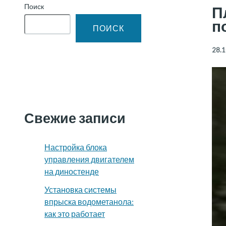
Поиск
П
п
ПОИСК
28.1
Свежие записи
Настройка блока
управления двигателем
на диностенде
Установка системы
впрыска водометанола:
как это работает