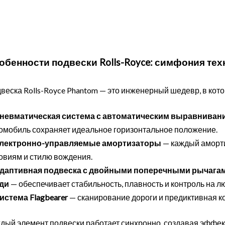
обенности подвески Rolls-Royce: симфония те
веска Rolls-Royce Phantom — это инженерный шедевр, в кот
невматическая система с автоматическим выравниван
омобиль сохраняет идеальное горизонтальное положение.
лектронно-управляемые амортизаторы
— каждый аморти
овиям и стилю вождения.
даптивная подвеска с двойными поперечными рычагам
ди
— обеспечивает стабильность, плавность и контроль на л
истема Flagbearer
— сканирование дороги и предиктивная к
дый элемент подвески работает синхронно, создавая эффек