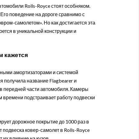
втомобили Rolls-Royce стоят особняком.
 Его поведение на дороге сравнимо с
вром-самолетом». Но как достигается эта
оется в уникальной конструкции и
м кажется
вными амортизаторами и системой
я получила название Flagbearer и
 в передней части автомобиля. Камеры
ом времени подстраивает работу подвески
рует дорожное покрытие до 1000 раз в
 подвеска ковер-самолет в Rolls-Royce
 их влияние на кузов.