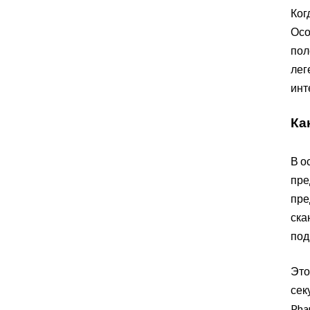
Ког
Осо
пол
лег
инт
Ка
В о
пре
пре
ска
под
Это
сек
Pha