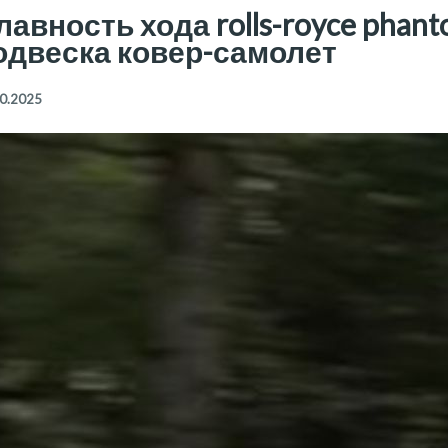
лавность хода rolls-royce phant
одвеска ковер-самолет
0.2025