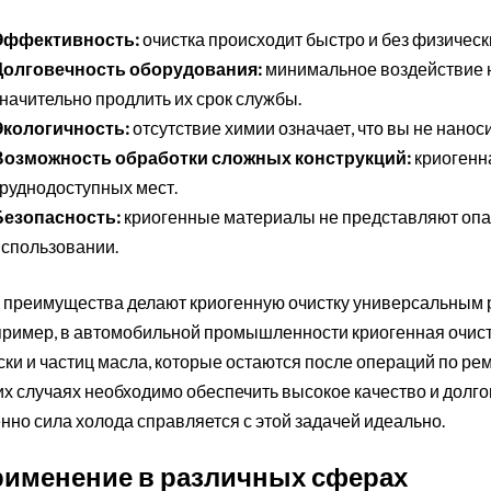
Эффективность:
очистка происходит быстро и без физическ
Долговечность оборудования:
минимальное воздействие н
начительно продлить их срок службы.
Экологичность:
отсутствие химии означает, что вы не нано
Возможность обработки сложных конструкций:
криогенна
труднодоступных мест.
Безопасность:
криогенные материалы не представляют опа
использовании.
 преимущества делают криогенную очистку универсальным 
ример, в автомобильной промышленности криогенная очистк
ски и частиц масла, которые остаются после операций по р
их случаях необходимо обеспечить высокое качество и долг
нно сила холода справляется с этой задачей идеально.
именение в различных сферах