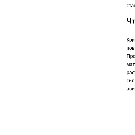
ста
Чт
Кри
пов
Про
мат
рас
сил
ави