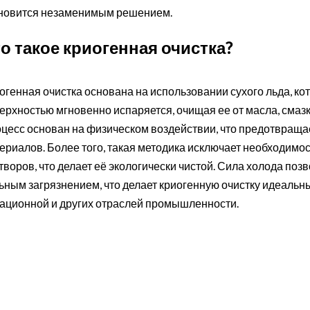
новится незаменимым решением.
о такое криогенная очистка?
огенная очистка основана на использовании сухого льда, ко
ерхностью мгновенно испаряется, очищая ее от масла, смазки
цесс основан на физическом воздействии, что предотвра
ериалов. Более того, такая методика исключает необходимо
творов, что делает её экологически чистой. Сила холода по
ьным загрязнением, что делает криогенную очистку идеаль
ационной и других отраслей промышленности.