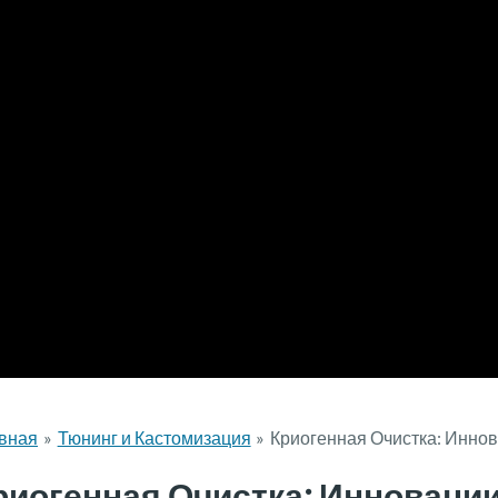
вная
Тюнинг и Кастомизация
Криогенная Очистка: Инно
риогенная Очистка: Инновации