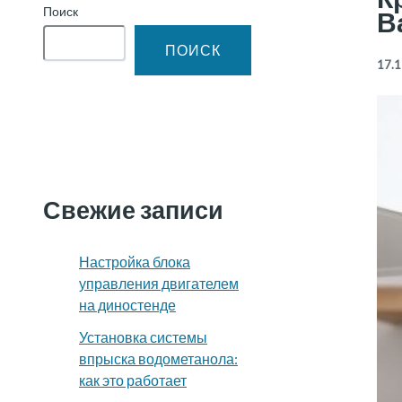
Поиск
В
ПОИСК
17.1
Свежие записи
Настройка блока
управления двигателем
на диностенде
Установка системы
впрыска водометанола:
как это работает