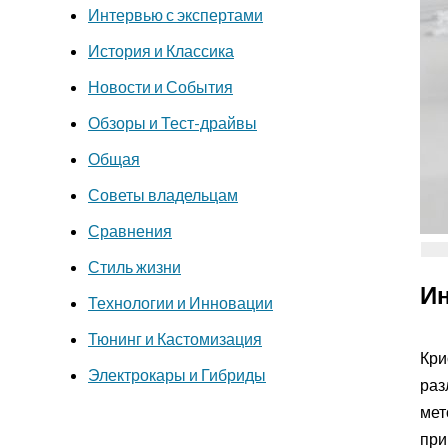
Интервью с экспертами
История и Классика
Новости и События
Обзоры и Тест-драйвы
Общая
Советы владельцам
Сравнения
Стиль жизни
И
Технологии и Инновации
Тюнинг и Кастомизация
Кри
Электрокары и Гибриды
раз
мет
при