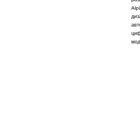
Alp
диз
авт
циф
мод