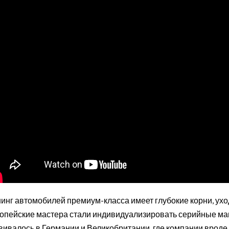
инг автомобилей премиум-класса имеет глубокие корни, ухо
опейские мастера стали индивидуализировать серийные ма
вивалось в Германии и Великобритании, где компании вроде