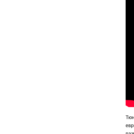
Тюн
евр
раз