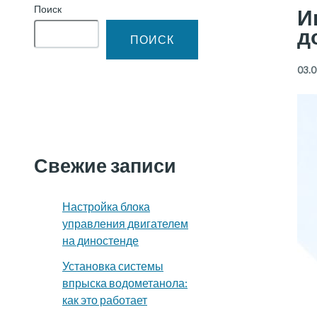
Поиск
И
д
ПОИСК
03.0
Свежие записи
Настройка блока
управления двигателем
на диностенде
Установка системы
впрыска водометанола:
как это работает