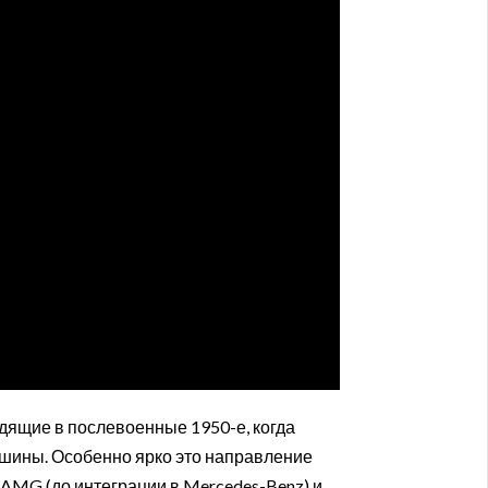
дящие в послевоенные 1950-е, когда
шины. Особенно ярко это направление
 AMG (до интеграции в Mercedes-Benz) и