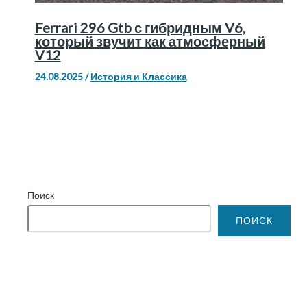
Ferrari 296 Gtb с гибридным V6,
который звучит как атмосферный
V12
24.08.2025
/
История и Классика
Поиск
ПОИСК