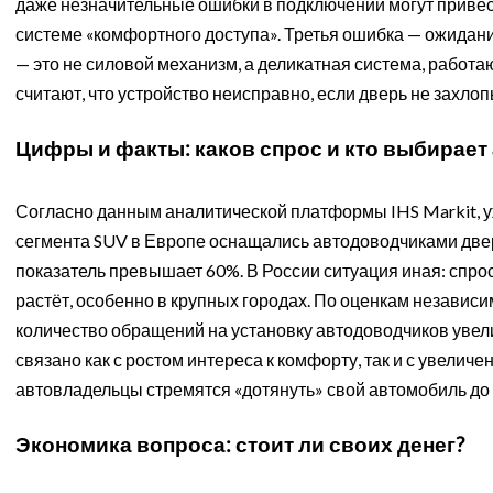
даже незначительные ошибки в подключении могут привес
системе «комфортного доступа». Третья ошибка — ожидани
— это не силовой механизм, а деликатная система, работа
считают, что устройство неисправно, если дверь не захло
Цифры и факты: каков спрос и кто выбирает
Согласно данным аналитической платформы IHS Markit, у
сегмента SUV в Европе оснащались автодоводчиками двер
показатель превышает 60%. В России ситуация иная: спр
растёт, особенно в крупных городах. По оценкам независи
количество обращений на установку автодоводчиков увел
связано как с ростом интереса к комфорту, так и с увелич
автовладельцы стремятся «дотянуть» свой автомобиль до
Экономика вопроса: стоит ли своих денег?