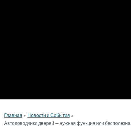
Главная
Новости и События
Автодоводчики дверей — нужная функция или бесполезна